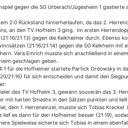
spiel gegen die SG Urberach/Jügesheim 1 gastierte
nem 2:0 Rückstand hinterherlaufen, da das 2. Herren
ns, an den TV Hofheim 3 ging. Im ersten Herrendopp
n (21:16/21:13) gegen die Kelkheimer durch. Ebenso 
winnsätzen (21:16/21:14) gegen die SG Kelkheim mit 
chern. Vera Emrich musste sich anschließend in eine
lkheim geschlagen geben.
1 für die Hofheimer startete Partick Ordowsky in da
:20/21:16) für sich entscheiden und damit den Siegpu
er:
pieler des TV Hofheim 3, gewann souverän das 3. Her
r mit harten Smashs in den Sätzen punkten und lie
 Spiel, dem 1. Herreneinzel, musste sich Tobias Kreck
 lief es dann für den Hofheimer besser (21:19), sodas
here Spielweise sicherte sich Tobias in einem ebenfal