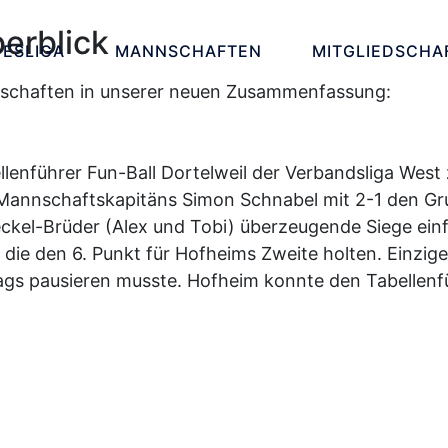
erblick
ESLIGA
MANNSCHAFTEN
MITGLIEDSCHA
nnschaften in unserer neuen Zusammenfassung:
nführer Fun-Ball Dortelweil der Verbandsliga West 
nnschaftskapitäns Simon Schnabel mit 2-1 den Grund
kel-Brüder (Alex und Tobi) überzeugende Siege ein
die den 6. Punkt für Hofheims Zweite holten. Einzig
ags pausieren musste. Hofheim konnte den Tabellenfü