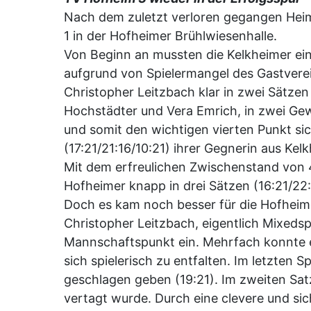
Nach dem zuletzt verloren gegangen Heim
1 in der Hofheimer Brühlwiesenhalle.
Von Beginn an mussten die Kelkheimer ei
aufgrund von Spielermangel des Gastverei
Christopher Leitzbach klar in zwei Sätze
Hochstädter und Vera Emrich, in zwei Ge
und somit den wichtigen vierten Punkt si
(17:21/21:16/10:21) ihrer Gegnerin aus Ke
Mit dem erfreulichen Zwischenstand von 4:
Hofheimer knapp in drei Sätzen (16:21/22
Doch es kam noch besser für die Hofheim
Christopher Leitzbach, eigentlich Mixeds
Mannschaftspunkt ein. Mehrfach konnte e
sich spielerisch zu entfalten. Im letzten
geschlagen geben (19:21). Im zweiten Satz
vertagt wurde. Durch eine clevere und sic