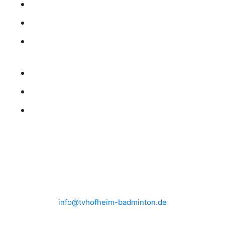
MITGLIEDSCHAFT
TRAINING
RANGLISTE
KONTAKT
IMPRESSUM
DATENSCHUTZ
HEIMSPIELE
Brühlwiesenhalle an der MTS
Rudolf-Mohr-Str. 4
65719 Hofheim am Taunus
info@tvhofheim-badminton.de