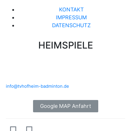
KONTAKT
IMPRESSUM
DATENSCHUTZ
HEIMSPIELE
Brühlwiesenhalle an der MTS
Rudolf-Mohr-Str. 4
65719 Hofheim am Taunus
info@tvhofheim-badminton.de
Google MAP Anfahrt