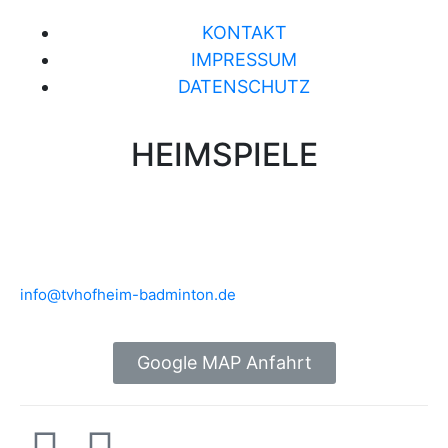
KONTAKT
IMPRESSUM
DATENSCHUTZ
HEIMSPIELE
Brühlwiesenhalle an der MTS
Rudolf-Mohr-Str. 4
65719 Hofheim am Taunus
info@tvhofheim-badminton.de
Google MAP Anfahrt