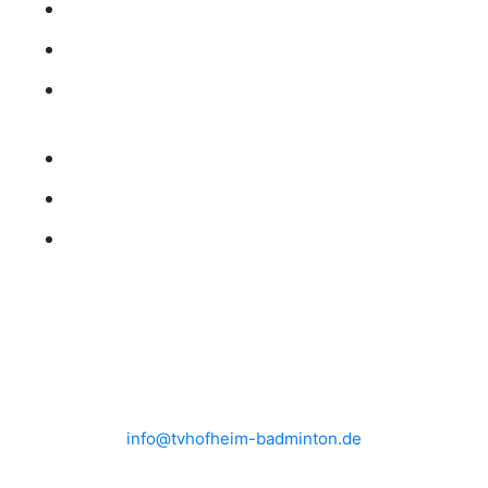
MITGLIEDSCHAFT
TRAINING
RANGLISTE
KONTAKT
IMPRESSUM
DATENSCHUTZ
HEIMSPIELE
Brühlwiesenhalle an der MTS
Rudolf-Mohr-Str. 4
65719 Hofheim am Taunus
info@tvhofheim-badminton.de