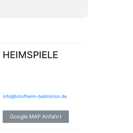
HEIMSPIELE
Brühlwiesenhalle an der MTS
Rudolf-Mohr-Str. 4
65719 Hofheim am Taunus
info@tvhofheim-badminton.de
Google MAP Anfahrt