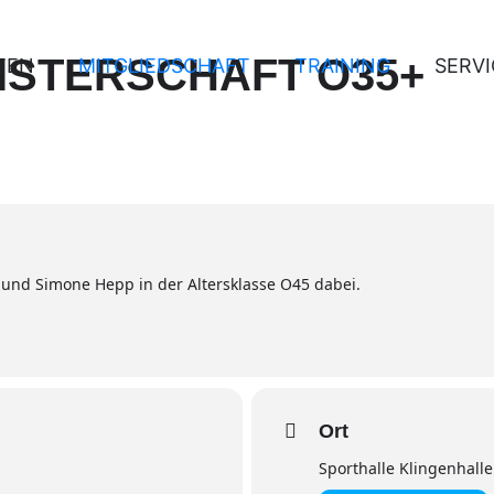
ISTERSCHAFT O35+
TEN
MITGLIEDSCHAFT
TRAINING
SERVI
und Simone Hepp in der Altersklasse O45 dabei.
Ort
Sporthalle Klingenhalle