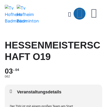
HESSENMEISTERSC
HAFT O19
03
04
DEZ
Veranstaltungsdetails
Der TVH ist mit einem großen Team am Start