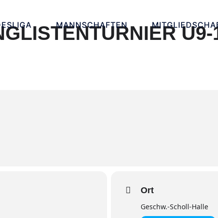
ESLIGA
MANNSCHAFTEN
MITGLIEDSCHA
NGLISTENTURNIER U9-1
Ort
Geschw.-Scholl-Halle