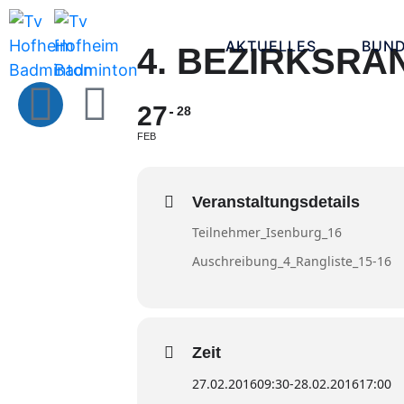
AKTUELLES
BUND
4. BEZIRKSRA
27
28
FEB
Veranstaltungsdetails
Teilnehmer_Isenburg_16
Auschreibung_4_Rangliste_15-16
Zeit
27.02.2016
09:30
-
28.02.2016
17:00