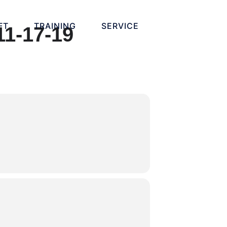
FT
TRAINING
SERVICE
1-17-19