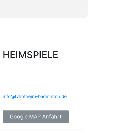
HEIMSPIELE
Brühlwiesenhalle an der MTS
Rudolf-Mohr-Str. 4
65719 Hofheim am Taunus
info@tvhofheim-badminton.de
Google MAP Anfahrt