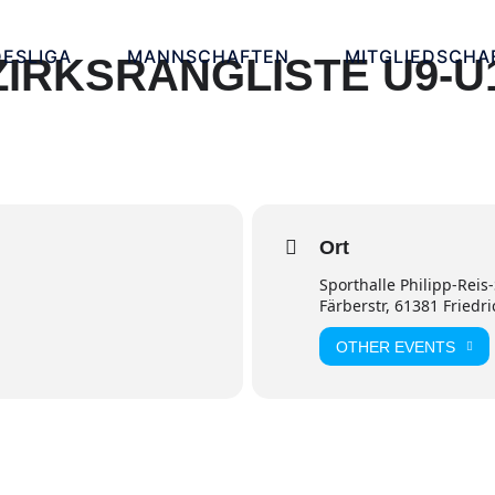
ESLIGA
MANNSCHAFTEN
MITGLIEDSCHA
ZIRKSRANGLISTE U9-U
Ort
Sporthalle Philipp-Reis
Färberstr, 61381 Friedr
OTHER EVENTS