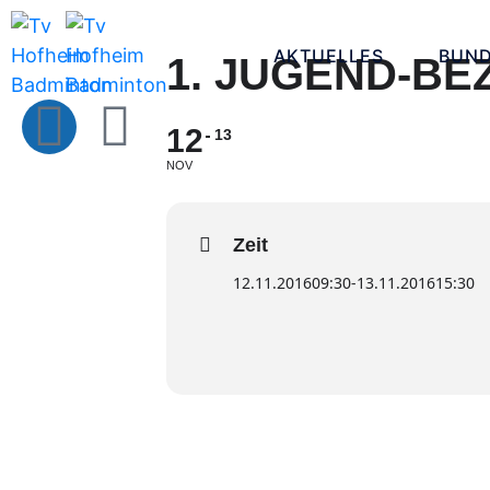
AKTUELLES
BUND
1. JUGEND-BE
12
13
NOV
Zeit
12.11.2016
09:30
-
13.11.2016
15:30