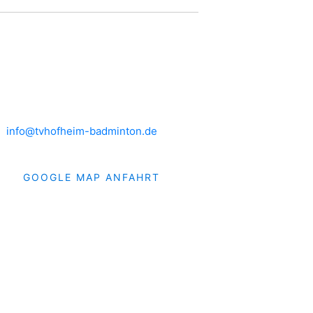
HEIMSPIELE
Brühlwiesenhalle an der MTS
Rudolf-Mohr-Str. 4
65719 Hofheim am Taunus
info@tvhofheim-badminton.de
GOOGLE MAP ANFAHRT
019 TVH Badminton. Alle Rechte vorbehalten.