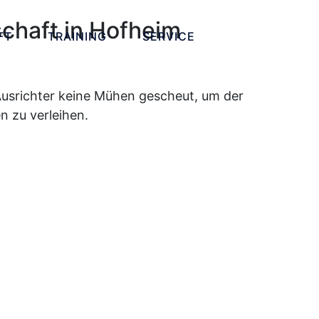
chaft in Hofheim
FT
TRAINING
SERVICE
 Ausrichter keine Mühen gescheut, um der
 zu verleihen.