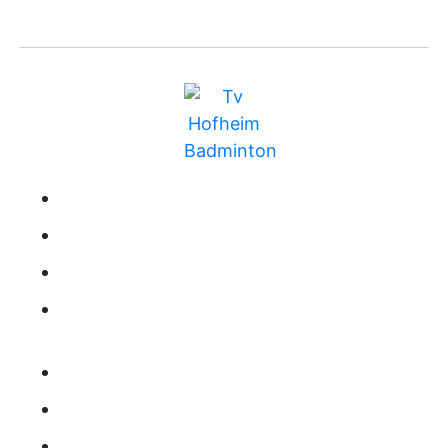
BUNDESLIGA
MITGLIEDSCHAFT
TRAINING
RANGLISTE
KONTAKT
IMPRESSUM
DATENSCHUTZ