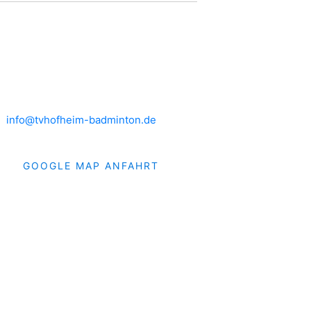
HEIMSPIELE
Brühlwiesenhalle an der MTS
Rudolf-Mohr-Str. 4
65719 Hofheim am Taunus
info@tvhofheim-badminton.de
GOOGLE MAP ANFAHRT
019 TVH Badminton. Alle Rechte vorbehalten.