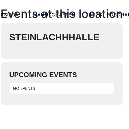
Events at this location
ESLIGA
MANNSCHAFTEN
MITGLIEDSCHA
STEINLACHHHALLE
UPCOMING EVENTS
NO EVENTS