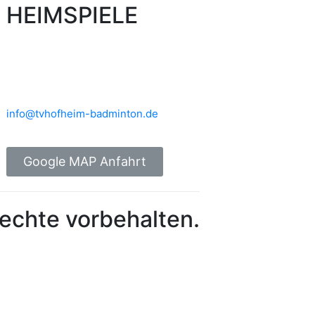
HEIMSPIELE
Brühlwiesenhalle an der MTS
Rudolf-Mohr-Str. 4
65719 Hofheim am Taunus
info@tvhofheim-badminton.de
Google MAP Anfahrt
echte vorbehalten.