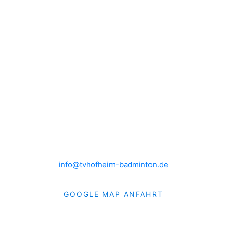
TRAINING
RANGLISTE
KONTAKT
IMPRESSUM
DATENSCHUTZ
HEIMSPIELE
Brühlwiesenhalle an der MTS
Rudolf-Mohr-Str. 4
65719 Hofheim am Taunus
info@tvhofheim-badminton.de
GOOGLE MAP ANFAHRT