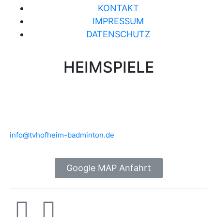
KONTAKT
IMPRESSUM
DATENSCHUTZ
HEIMSPIELE
Brühlwiesenhalle an der MTS
Rudolf-Mohr-Str. 4
65719 Hofheim am Taunus
info@tvhofheim-badminton.de
Google MAP Anfahrt