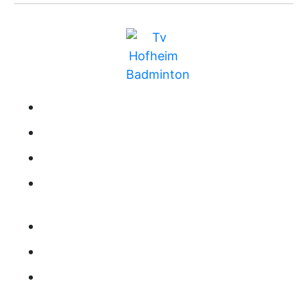
BUNDESLIGA
MITGLIEDSCHAFT
TRAINING
RANGLISTE
KONTAKT
IMPRESSUM
DATENSCHUTZ