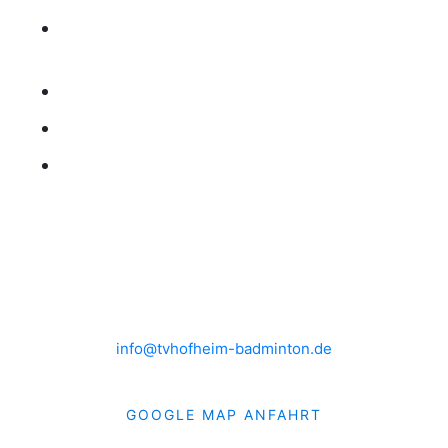
RANGLISTE
KONTAKT
IMPRESSUM
DATENSCHUTZ
HEIMSPIELE
Brühlwiesenhalle an der MTS
Rudolf-Mohr-Str. 4
65719 Hofheim am Taunus
info@tvhofheim-badminton.de
GOOGLE MAP ANFAHRT