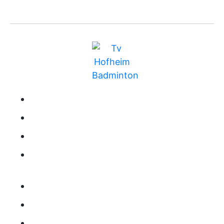
BUNDESLIGA
MITGLIEDSCHAFT
TRAINING
RANGLISTE
KONTAKT
IMPRESSUM
DATENSCHUTZ