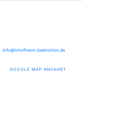
HEIMSPIELE
Brühlwiesenhalle an der MTS
Rudolf-Mohr-Str. 4
65719 Hofheim am Taunus
info@tvhofheim-badminton.de
GOOGLE MAP ANFAHRT
019 TVH Badminton. Alle Rechte vorbehalten.