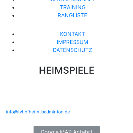
TRAINING
RANGLISTE
KONTAKT
IMPRESSUM
DATENSCHUTZ
HEIMSPIELE
Brühlwiesenhalle an der MTS
Rudolf-Mohr-Str. 4
65719 Hofheim am Taunus
info@tvhofheim-badminton.de
Google MAP Anfahrt