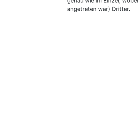
genau wie im Einzel, wobei 
angetreten war) Dritter.