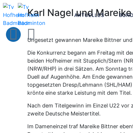
Karl Nagel und Mareike
AKTUELLES
BUND
Ungesetzt gewannen Mareike Bittner und K
Die Konkurrenz begann am Freitag mit dem
beiden Hofheimer mit Stupplich/Stern (NRW
(NRW/RHP) in drei Sätzen. Am Sonntag tra
Duell auf Augenhöhe. Am Ende gewannen B
topgesetzten Dresp/Lehmann (SHL/HAM) wa
krönte eine starke Leistung mit dem Titel.
Nach dem Titelgewinn im Einzel U22 vor z
zweite Deutsche Meistertitel.
Im Dameneinzel traf Mareike Bittner ebenf