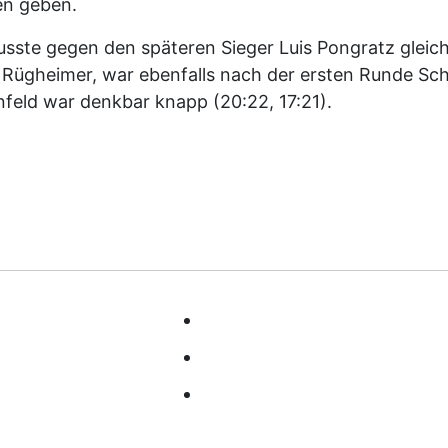
en geben.
sste gegen den späteren Sieger Luis Pongratz gleich 
s Rügheimer, war ebenfalls nach der ersten Runde Sch
feld war denkbar knapp (20:22, 17:21).
A
KONTAKT
CHAFT
IMPRESSUM
DATENSCHUTZ