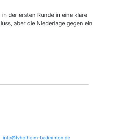
in der ersten Runde in eine klare
luss, aber die Niederlage gegen ein
HEIMSPIELE
Brühlwiesenhalle an der MTS
Rudolf-Mohr-Str. 4
65719 Hofheim am Taunus
info@tvhofheim-badminton.de