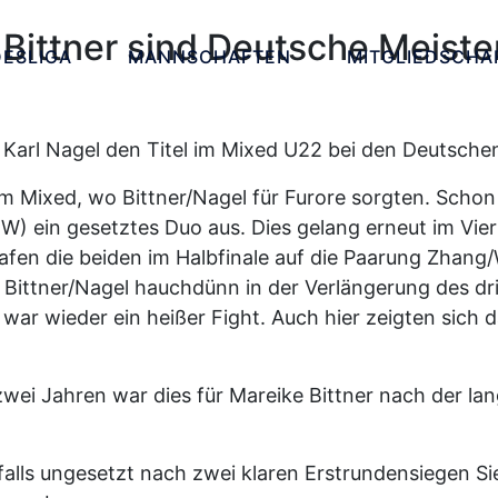
 Bittner sind Deutsche Meist
ESLIGA
MANNSCHAFTEN
MITGLIEDSCHA
arl Nagel den Titel im Mixed U22 bei den Deutschen
 Mixed, wo Bittner/Nagel für Furore sorgten. Schon 
) ein gesetztes Duo aus. Dies gelang erneut im Viert
fen die beiden im Halbfinale auf die Paarung Zhang/
ittner/Nagel hauchdünn in der Verlängerung des drit
r wieder ein heißer Fight. Auch hier zeigten sich 
wei Jahren war dies für Mareike Bittner nach der l
alls ungesetzt nach zwei klaren Erstrundensiegen Si