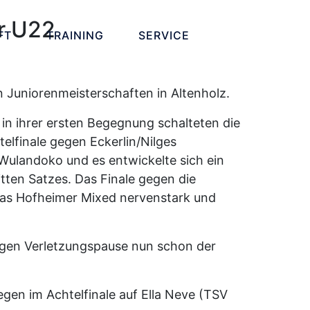
er U22
FT
TRAINING
SERVICE
 Juniorenmeisterschaften in Altenholz.
in ihrer ersten Begegnung schalteten die
elfinale gegen Eckerlin/Nilges
Wulandoko und es entwickelte sich ein
ten Satzes. Das Finale gegen die
das Hofheimer Mixed nervenstark und
angen Verletzungspause nun schon der
egen im Achtelfinale auf Ella Neve (TSV