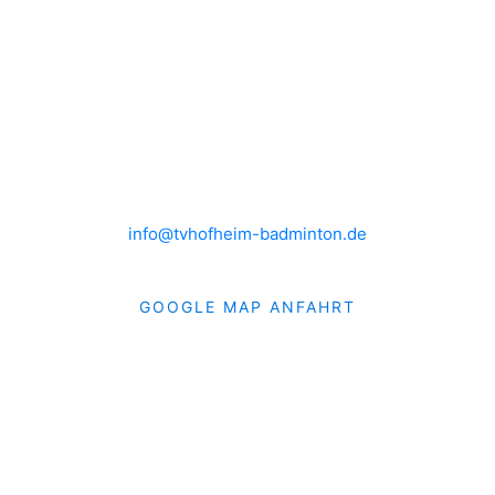
IMPRESSUM
DATENSCHUTZ
HEIMSPIELE
Brühlwiesenhalle an der MTS
Rudolf-Mohr-Str. 4
65719 Hofheim am Taunus
info@tvhofheim-badminton.de
GOOGLE MAP ANFAHRT
© 2019 TVH Badminton. Alle Rechte vorbehalten.