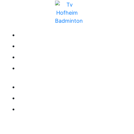
BUNDESLIGA
MITGLIEDSCHAFT
TRAINING
RANGLISTE
KONTAKT
IMPRESSUM
DATENSCHUTZ
HEIMSPIELE