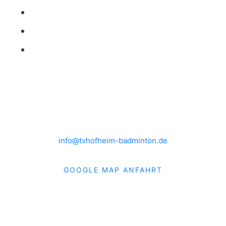
KONTAKT
IMPRESSUM
DATENSCHUTZ
HEIMSPIELE
Brühlwiesenhalle an der MTS
Rudolf-Mohr-Str. 4
65719 Hofheim am Taunus
info@tvhofheim-badminton.de
GOOGLE MAP ANFAHRT