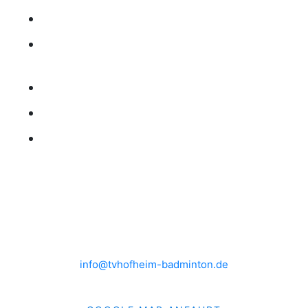
TRAINING
RANGLISTE
KONTAKT
IMPRESSUM
DATENSCHUTZ
HEIMSPIELE
Brühlwiesenhalle an der MTS
Rudolf-Mohr-Str. 4
65719 Hofheim am Taunus
info@tvhofheim-badminton.de