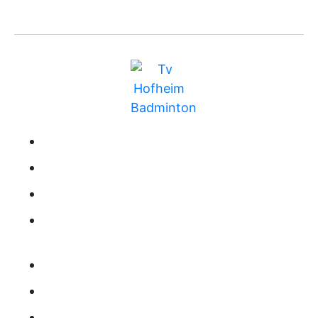
BUNDESLIGA
MITGLIEDSCHAFT
TRAINING
RANGLISTE
KONTAKT
IMPRESSUM
DATENSCHUTZ