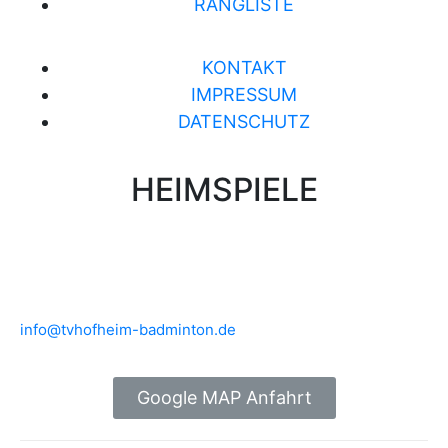
RANGLISTE
KONTAKT
IMPRESSUM
DATENSCHUTZ
HEIMSPIELE
Brühlwiesenhalle an der MTS
Rudolf-Mohr-Str. 4
65719 Hofheim am Taunus
info@tvhofheim-badminton.de
Google MAP Anfahrt