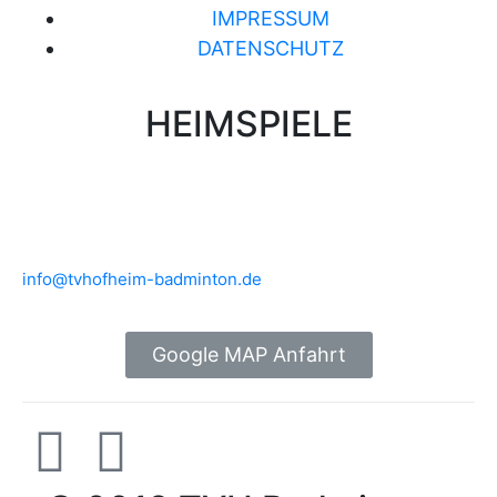
IMPRESSUM
DATENSCHUTZ
HEIMSPIELE
Brühlwiesenhalle an der MTS
Rudolf-Mohr-Str. 4
65719 Hofheim am Taunus
info@tvhofheim-badminton.de
Google MAP Anfahrt