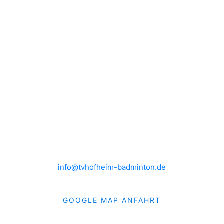
TRAINING
RANGLISTE
KONTAKT
IMPRESSUM
DATENSCHUTZ
HEIMSPIELE
Brühlwiesenhalle an der MTS
Rudolf-Mohr-Str. 4
65719 Hofheim am Taunus
info@tvhofheim-badminton.de
GOOGLE MAP ANFAHRT