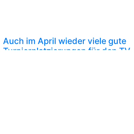
Auch im April wieder viele gute
Turnierplatzierungen für den TV
Hofheim
27.04.2026
Nachdem am letzten Märzwochenende Mareike
Bittner und Luisa Marburger bei der O19-A
Rangliste im Saarland zum ersten mal zusammen
einen Podestplatz für den TVH geholt