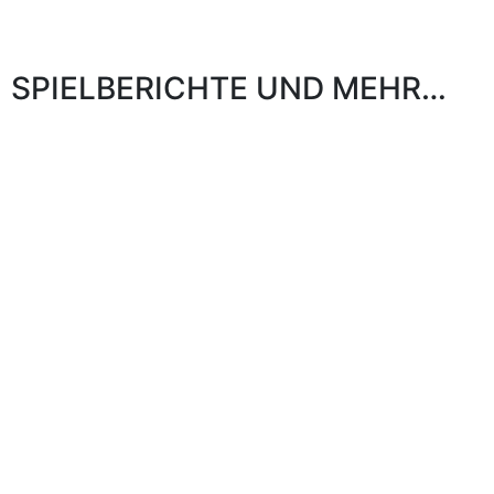
SPIELBERICHTE UND MEHR…
Wir wünschen viel Spaß beim Stöbern in unseren
zahlreichen Turnier- und Spielberichten der
Saison. Selbstverständlich auch mit einer kleinen
Auswahl an Fotos.