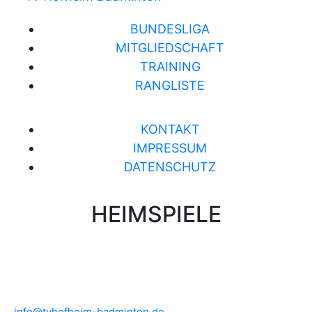
BUNDESLIGA
MITGLIEDSCHAFT
TRAINING
RANGLISTE
KONTAKT
IMPRESSUM
DATENSCHUTZ
HEIMSPIELE
Brühlwiesenhalle an der MTS
Rudolf-Mohr-Str. 4
65719 Hofheim am Taunus
info@tvhofheim-badminton.de