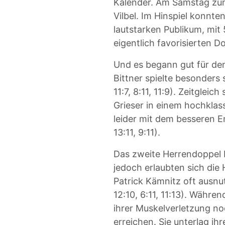
Kalender. Am Samstag zun
Vilbel. Im Hinspiel konnte
lautstarken Publikum, mit
eigentlich favorisierten 
Und es begann gut für d
Bittner spielte besonders
11:7, 8:11, 11:9). Zeitglei
Grieser in einem hochkla
leider mit dem besseren En
13:11, 9:11).
Das zweite Herrendoppel L
jedoch erlaubten sich die
Patrick Kämnitz oft ausnut
12:10, 6:11, 11:13). Währ
ihrer Muskelverletzung no
erreichen. Sie unterlag ih