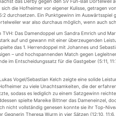
ächst das Derby gegen den SV Fun-Ball Dortelweil 
n sich die Hofheimer vor eigener Kulisse, getragen vo
 5:2 durchsetzen. Ein Punktgewinn im Auswärtsspiel 
Dortelweiler war also durchaus möglich, wenn auch sch
en TVH: Das Damendoppel um Sandra Emrich und Mar
 stark auf und gewann mit einer überzeugenden Leistu
ch spielte das 1. Herrendoppel mit Johannes und Sebast
ssigen – und hochspannenden Match gegen Legleitner
de im Entscheidungssatz für die Gastgeber (5:11, 11:7
ukas Vogel/Sebastian Kelch zeigte eine solide Leistu
 Hofheimer zu viele Unachtsamkeiten, die der erfahre
zte, sodass es lediglich zu einem Satzgewinn reichte 
enddessen spielte Mareike Bittner das Dameneinzel, do
ch nicht vollständig genesen konnte sie ihr Top-Nive
rer Gegnerin Theresa Wurm in vier Sätzen (12:10, 11:6, 