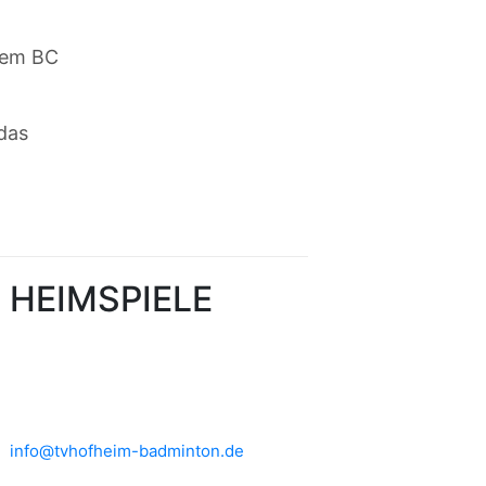
 dem BC
 das
HEIMSPIELE
Brühlwiesenhalle an der MTS
Rudolf-Mohr-Str. 4
65719 Hofheim am Taunus
info@tvhofheim-badminton.de