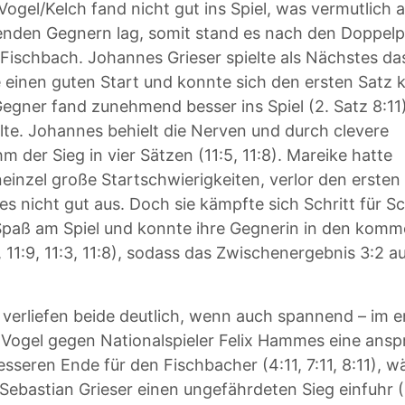
ogel/Kelch fand nicht gut ins Spiel, was vermutlich 
lenden Gegnern lag, somit stand es nach den Doppelp
 Fischbach. Johannes Grieser spielte als Nächstes da
e einen guten Start und konnte sich den ersten Satz
Gegner fand zunehmend besser ins Spiel (2. Satz 8:11
llte. Johannes behielt die Nerven und durch clevere
m der Sieg in vier Sätzen (11:5, 11:8). Mareike hatte
nzel große Startschwierigkeiten, verlor den ersten
s nicht gut aus. Doch sie kämpfte sich Schritt für Sch
 Spaß am Spiel und konnte ihre Gegnerin in den kom
, 11:9, 11:3, 11:8), sodass das Zwischenergebnis 3:2 a
 verliefen beide deutlich, wenn auch spannend – im e
s Vogel gegen Nationalspieler Felix Hammes eine ans
esseren Ende für den Fischbacher (4:11, 7:11, 8:11), 
ebastian Grieser einen ungefährdeten Sieg einfuhr (