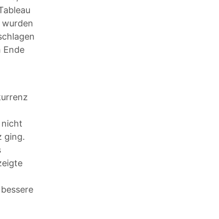
 Tableau
l) wurden
eschlagen
m Ende
kurrenz
 nicht
z ging.
s
zeigte
r bessere