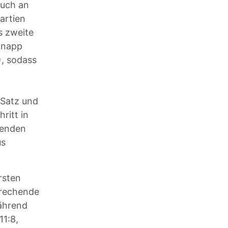
auch an
artien
s zweite
 knapp
), sodass
 Satz und
ritt in
menden
us
rsten
prechende
während
11:8,