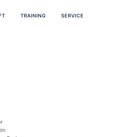
FT
TRAINING
SERVICE
r
 im