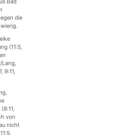
aus Bad
m
gegen die
wierig.
eike
ng (11:5,
ian
/Lang,
, 9:11,
ng,
ne
(8:11,
ch von
au nicht
11:5,