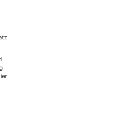
atz
d
ig
ier
e