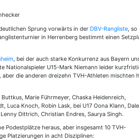
ohhecker
 deutlichen Sprung vorwärts in der
DBV-Rangliste
, so
nglistenturnier in Herrenberg bestimmt einen Setzpl
sheim
, bei der auch starke Konkurrenz aus Bayern un
 Nationalspieler U15-Mark Niemann leider kurzfrist
 aber die anderen dreizehn TVH-Athleten mischten h
 Buttkus, Marie Führmeyer, Chaska Heidenreich,
dt, Luca Knoch, Robin Lask, bei U17 Oona Klann, Dal
 Lenny Dittrich, Christian Endres, Saurya Singh.
ne Podestplätze heraus, aber insgesamt 10 TVH-
ige Platzierungen in acht Disziplinen: