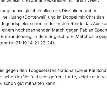
ian Grieser und Johannes Grieser nur drei TVHler.
ungspause gleich in allen drei Disziplinen dabei.
ine Huang (Dortelweil) und im Doppel mit Chrsitian
n Jugendspieler schon in der ersten Runde das Aus k
 in einem hochspannenden Match gegen Fabian Spech
r Erstrundensieg, in dem er gleich drei Matchbälle ge
konnte (21-19 14-21 22-24).
el gegen den Topgesetzten Nationalspieler Kai Schä
ars schon im Vorfeld sehr gefreut hatte, zeigte er in vi
er schon gut mithalten kann.