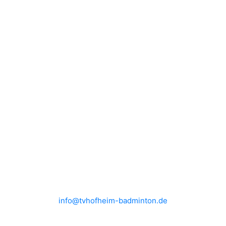
BUNDESLIGA
MITGLIEDSCHAFT
TRAINING
RANGLISTE
KONTAKT
IMPRESSUM
DATENSCHUTZ
HEIMSPIELE
Brühlwiesenhalle an der MTS
Rudolf-Mohr-Str. 4
65719 Hofheim am Taunus
info@tvhofheim-badminton.de